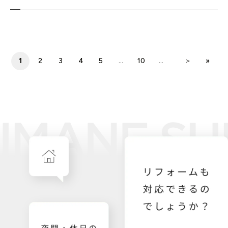
1
2
3
4
5
...
10
...
＞
»