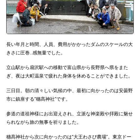
長い年月と時間、人員、費用がかかったダムのスケールの大
きさに圧巻…感無量でした。
立山駅から扇沢駅への移動で富山県から長野県へ県をまた
ぎ、夜は大町温泉で疲れた身体を休めることができました。
三日目。朝の清々しい気候の中、最初に向かったのは安曇野
市に鎮座する“穗髙神社”です。
参道の道祖神様にお出迎えされ、立派な神楽殿や拝殿に魅せ
られながら旅の無事を祈りました。
穗髙神社から次に向かったのは“大王わさび農場”。東京ドー