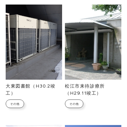
大東図書館（H30.2竣
松江市来待診療所
工）
（H29.11竣工）
その他
その他