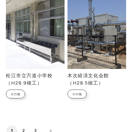
松江市立宍道小学校
木次経済文化会館
（H28.9竣工）
（H28.5竣工）
その他
その他
1
2
3
＞