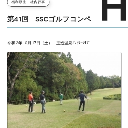
福利厚生・社内行事
第41回 SSCゴルフコンペ
令和 2年 10月 17日（土） 玉造温泉ｶﾝﾄﾘｰｸﾗﾌﾞ