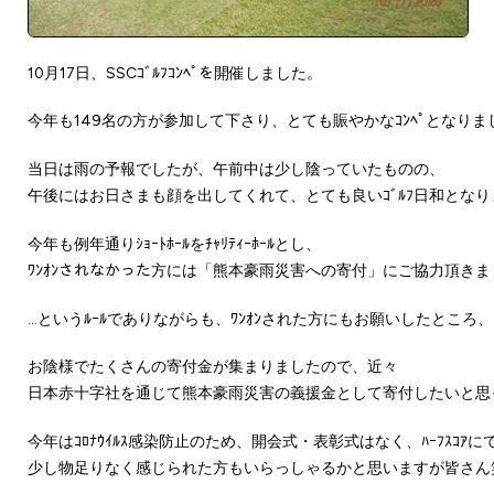
10月17日、SSCｺﾞﾙﾌｺﾝﾍﾟを開催しました。
今年も149名の方が参加して下さり、とても賑やかなｺﾝﾍﾟとなりま
当日は雨の予報でしたが、午前中は少し陰っていたものの、
午後にはお日さまも顔を出してくれて、とても良いｺﾞﾙﾌ日和となり
今年も例年通りｼｮｰﾄﾎｰﾙをﾁｬﾘﾃｨｰﾎｰﾙとし、
ﾜﾝｵﾝされなかった方には「熊本豪雨災害への寄付」にご協力頂きま
…というﾙｰﾙでありながらも、ﾜﾝｵﾝされた方にもお願いしたとこ
お陰様でたくさんの寄付金が集まりましたので、近々
日本赤十字社を通じて熊本豪雨災害の義援金として寄付したいと思
今年はｺﾛﾅｳｲﾙｽ感染防止のため、開会式・表彰式はなく、ﾊｰﾌｽｺｱ
少し物足りなく感じられた方もいらっしゃるかと思いますが皆さん