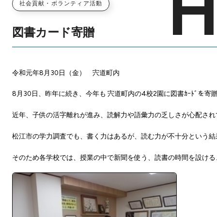
社会貢献・ボランティア活動
図書カード寄贈
令和元年8月30日（金） 宍道町内
8月30日、昨年に続き、今年も 宍道町内の4校2園に図書ｶｰﾄﾞを寄
近年、子供の活字離れが進み、読解力や語彙力の乏しさが心配され
松江市の学力調査でも、書く力はあるが、読む力が不十分という結
そのため各学校では、授業の中で新聞を使う、読書の時間を設ける