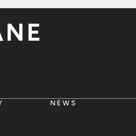
ANE
O
Y
NEWS